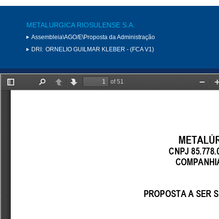
METALURGICA RIOSULENSE S.A.
Assembleia\AGO/E\Proposta da Administração
DRI:
ORNELIO GUILMAR KLEBER - (FCA V1)