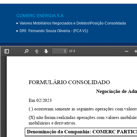
COMERC ENERGIA S.A.
Valores Mobiliários Negociados e Detidos\Posição Consolidada
DRI:
Fernando Souza Oliveira - (FCA V1)