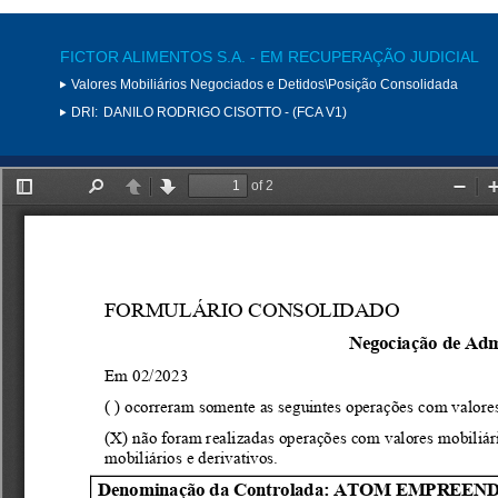
FICTOR ALIMENTOS S.A. - EM RECUPERAÇÃO JUDICIAL
Valores Mobiliários Negociados e Detidos\Posição Consolidada
DRI:
DANILO RODRIGO CISOTTO - (FCA V1)