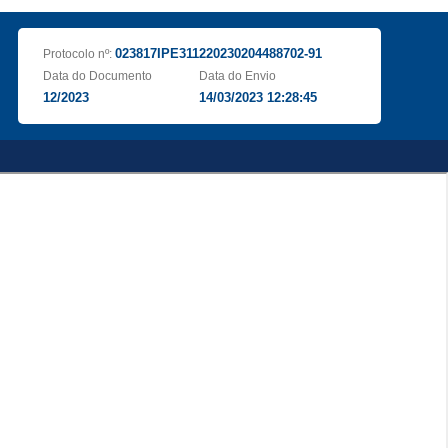
023817IPE311220230204488702-91
Protocolo nº:
Data do Documento
Data do Envio
12/2023
14/03/2023 12:28:45