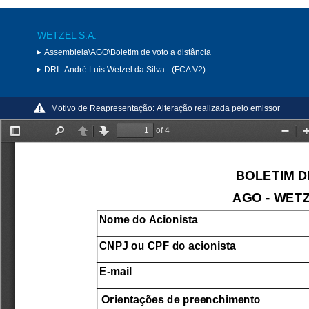
WETZEL S.A.
Assembleia\AGO\Boletim de voto a distância
DRI:
André Luís Wetzel da Silva - (FCA V2)
Motivo de Reapresentação:
Alteração realizada pelo emissor