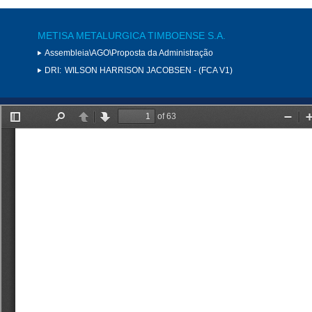
METISA METALURGICA TIMBOENSE S.A.
Assembleia\AGO\Proposta da Administração
DRI:
WILSON HARRISON JACOBSEN - (FCA V1)