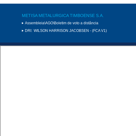
METISA METALURGICA TIMBOENSE S.A.
Assembleia\AGO\Boletim de voto a distância
DRI:
WILSON HARRISON JACOBSEN - (FCA V1)