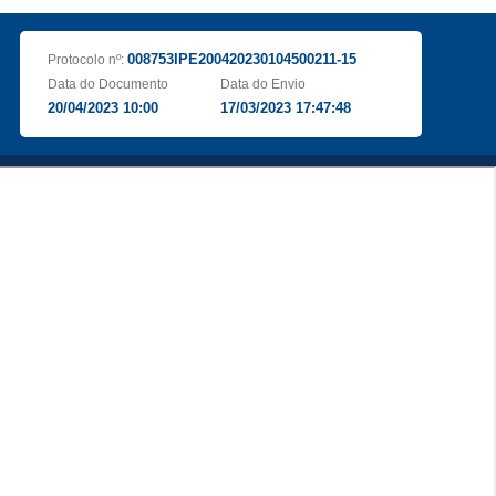
008753IPE200420230104500211-15
Protocolo nº:
Data do Documento
Data do Envio
20/04/2023 10:00
17/03/2023 17:47:48