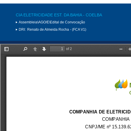
CIA ELETRICIDADE EST. DA BAHIA - COELBA
Assembleia\AGO/E\Edital de Convocação
DRI:
Renato de Almeida Rocha - (FCA V1)