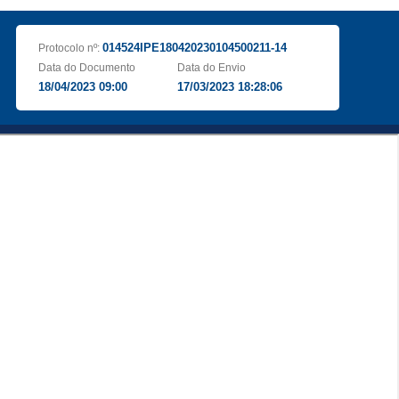
014524IPE180420230104500211-14
Protocolo nº:
Data do Documento
Data do Envio
18/04/2023 09:00
17/03/2023 18:28:06