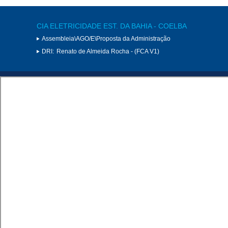
CIA ELETRICIDADE EST. DA BAHIA - COELBA
Assembleia\AGO/E\Proposta da Administração
DRI:
Renato de Almeida Rocha - (FCA V1)