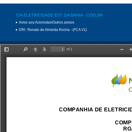
CIA ELETRICIDADE EST. DA BAHIA - COELBA
Aviso aos Acionistas\Outros avisos
DRI:
Renato de Almeida Rocha - (FCA V1)