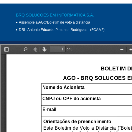
BRQ SOLUCOES EM INFORMATICA S.A.
Assembleia\AGO\Boletim de voto a distância
DRI:
Antonio Eduardo Pimentel Rodrigues - (FCA V2)