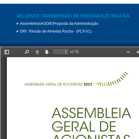
AFLUENTE TRANSMISSÃO DE ENERGIA ELÉTRICA S/A
Assembleia\AGO/E\Proposta da Administração
DRI:
Renato de Almeida Rocha - (FCA V1)