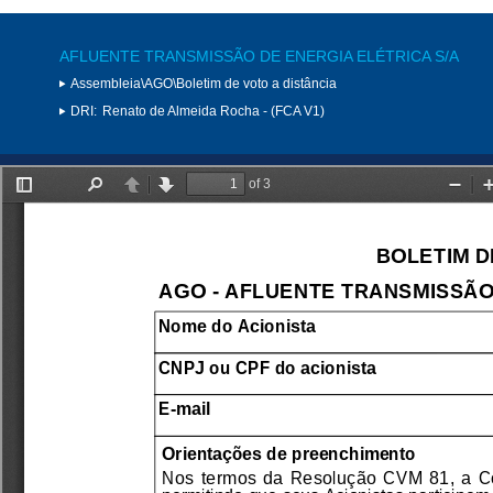
AFLUENTE TRANSMISSÃO DE ENERGIA ELÉTRICA S/A
Assembleia\AGO\Boletim de voto a distância
DRI:
Renato de Almeida Rocha - (FCA V1)