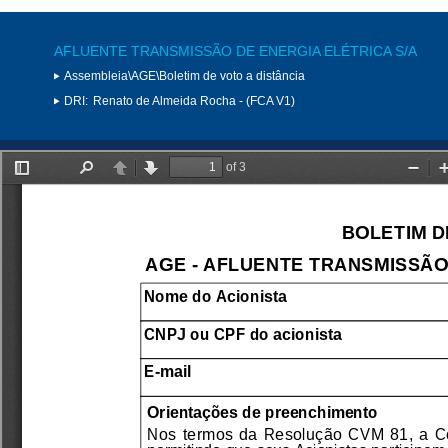
AFLUENTE TRANSMISSÃO DE ENERGIA ELÉTRICA S/A
Assembleia\AGE\Boletim de voto a distância
DRI:
Renato de Almeida Rocha - (FCA V1)