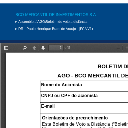
BCO MERCANTIL DE INVESTIMENTOS S.A.
Assembleia\AGO\Boletim de voto a distância
DRI:
Paulo Henrique Brant de Araujo - (FCA V1)