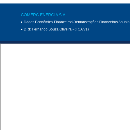
COMERC ENERGIA S.A.
Dados Econômico-Financeiros\Demonstrações Financeiras Anuais
DRI:
Fernando Souza Oliveira - (FCA V1)