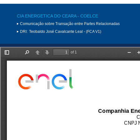
CIA ENERGETICA DO CEARA - COELCE
Comunicação sobre Transação entre Partes Relacionadas
DRI:
Teobaldo José Cavalcante Leal - (FCA V1)