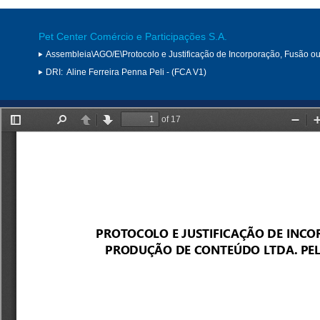
Pet Center Comércio e Participações S.A.
Assembleia\AGO/E\Protocolo e Justificação de Incorporação, Fusão o
DRI:
Aline Ferreira Penna Peli - (FCA V1)