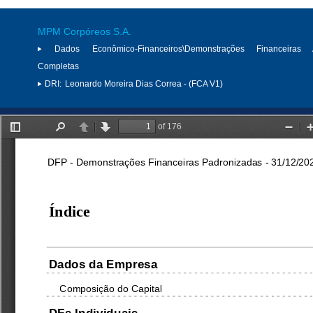
MPM Corpóreos S.A.
Dados Econômico-Financeiros\Demonstrações Financeiras 
Completas
DRI:
Leonardo Moreira Dias Correa - (FCA V1)