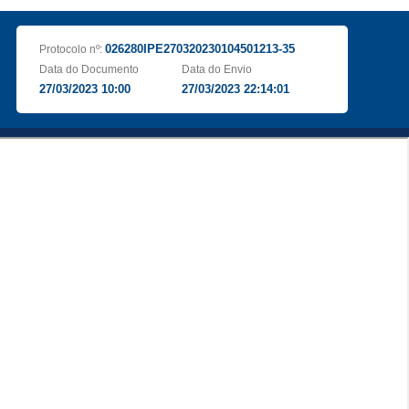
026280IPE270320230104501213-35
Protocolo nº:
Data do Documento
Data do Envio
27/03/2023 10:00
27/03/2023 22:14:01