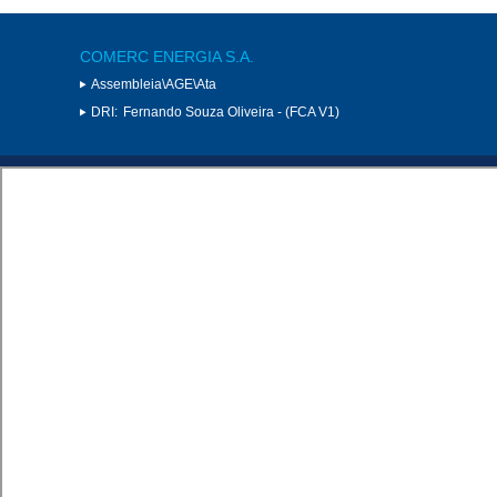
COMERC ENERGIA S.A.
Assembleia\AGE\Ata
DRI:
Fernando Souza Oliveira - (FCA V1)