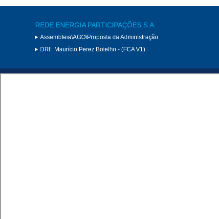
REDE ENERGIA PARTICIPAÇÕES S.A.
Assembleia\AGO\Proposta da Administração
DRI:
Maurício Perez Botelho - (FCA V1)