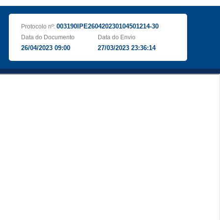
003190IPE260420230104501214-30
Protocolo nº:
Data do Documento
Data do Envio
26/04/2023 09:00
27/03/2023 23:36:14