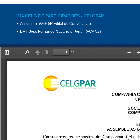
CIA CELG DE PARTICIPACOES - CELGPAR
Assembleia\AGO/E\Edital de Convocação
DRI:
José Fernando Navarrete Pena - (FCA V2)