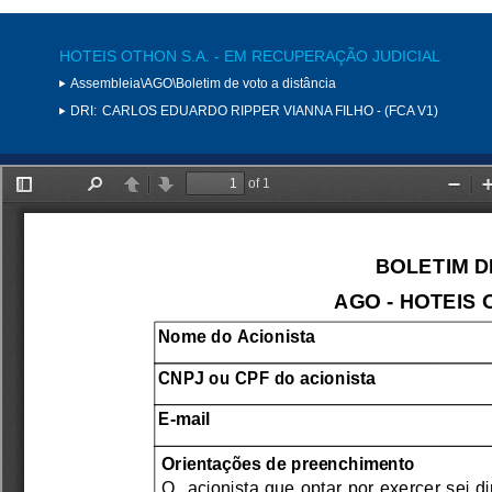
HOTEIS OTHON S.A. - EM RECUPERAÇÃO JUDICIAL
Assembleia\AGO\Boletim de voto a distância
DRI:
CARLOS EDUARDO RIPPER VIANNA FILHO - (FCA V1)