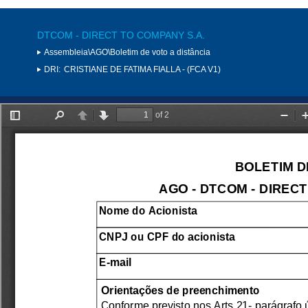
DTCOM - DIRECT TO COMPANY S.A.
Assembleia\AGO\Boletim de voto a distância
DRI:
CRISTIANE DE FATIMA FIALLA - (FCA V1)