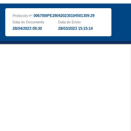
006700IPE280420230104501309-29
Protocolo nº:
Data do Documento
Data do Envio
28/04/2023 09:30
28/03/2023 15:15:14