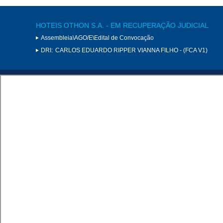
HOTEIS OTHON S.A. - EM RECUPERAÇÃO JUDICIAL
Assembleia\AGO/E\Edital de Convocação
DRI:
CARLOS EDUARDO RIPPER VIANNA FILHO - (FCA V1)