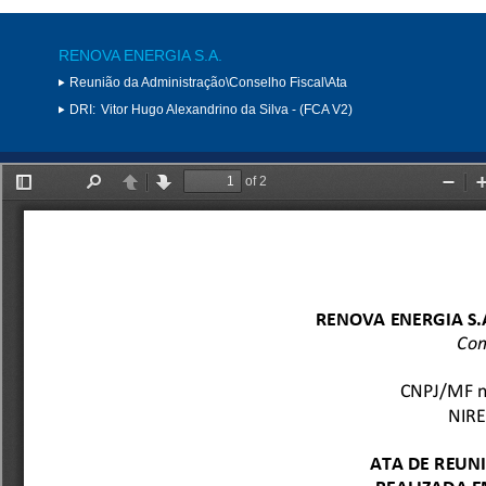
RENOVA ENERGIA S.A.
Reunião da Administração\Conselho Fiscal\Ata
DRI:
Vitor Hugo Alexandrino da Silva - (FCA V2)