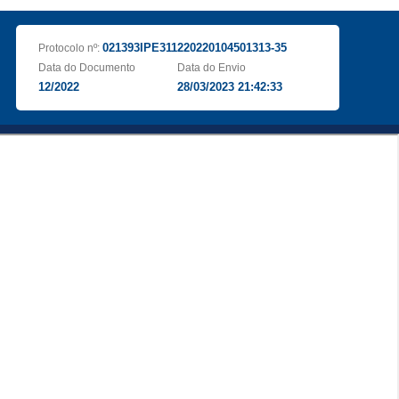
021393IPE311220220104501313-35
Protocolo nº:
Data do Documento
Data do Envio
12/2022
28/03/2023 21:42:33