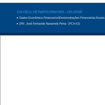
CIA CELG DE PARTICIPACOES - CELGPAR
Dados Econômico-Financeiros\Demonstrações Financeiras Anuais
DRI:
José Fernando Navarrete Pena - (FCA V2)