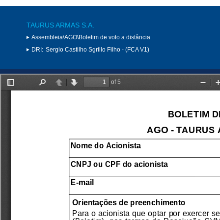
TAURUS ARMAS S.A.
Assembleia\AGO\Boletim de voto a distância
DRI:
Sergio Castilho Sgrillo Filho - (FCA V1)