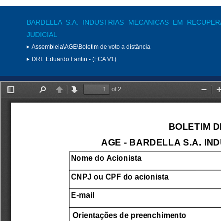
BARDELLA S.A. INDUSTRIAS MECANICAS EM RECUPE
JUDICIAL
Assembleia\AGE\Boletim de voto a distância
DRI:
Eduardo Fantin - (FCA V1)