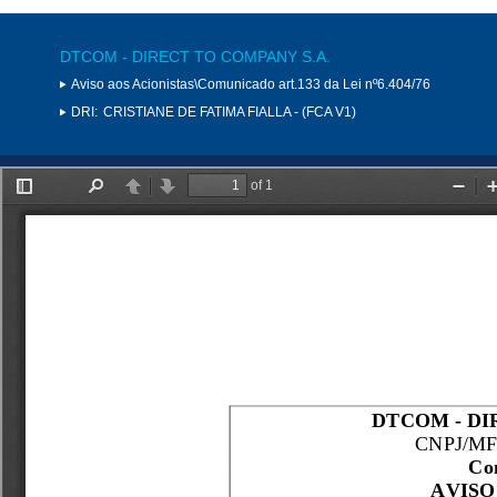
DTCOM - DIRECT TO COMPANY S.A.
Aviso aos Acionistas\Comunicado art.133 da Lei nº6.404/76
DRI:
CRISTIANE DE FATIMA FIALLA - (FCA V1)