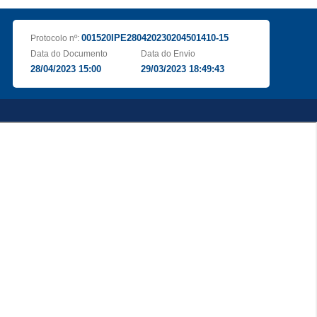
001520IPE280420230204501410-15
Protocolo nº:
Data do Documento
Data do Envio
28/04/2023 15:00
29/03/2023 18:49:43