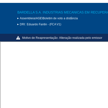
BARDELLA S.A. INDUSTRIAS MECANICAS EM RECUPER
Assembleia\AGE\Boletim de voto a distância
DRI:
Eduardo Fantin - (FCA V1)
Motivo de Reapresentação:
Alteração realizada pelo emissor