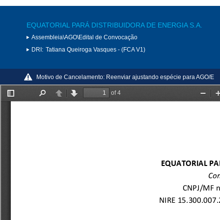
EQUATORIAL PARÁ DISTRIBUIDORA DE ENERGIA S.A.
Assembleia\AGO\Edital de Convocação
DRI:
Tatiana Queiroga Vasques - (FCA V1)
Motivo de Cancelamento:
Reenviar ajustando espécie para AGO/E