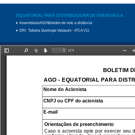
EQUATORIAL PARÁ DISTRIBUIDORA DE ENERGIA S.A.
Assembleia\AGO\Boletim de voto a distância
DRI:
Tatiana Queiroga Vasques - (FCA V1)