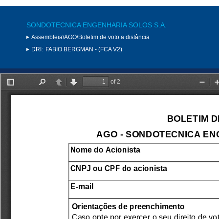
SONDOTECNICA ENGENHARIA SOLOS S.A.
Assembleia\AGO\Boletim de voto a distância
DRI:
FABIO BERGMAN - (FCA V2)