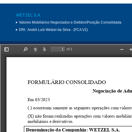
WETZEL S.A.
Valores Mobiliários Negociados e Detidos\Posição Consolidada
DRI:
André Luís Wetzel da Silva - (FCA V2)