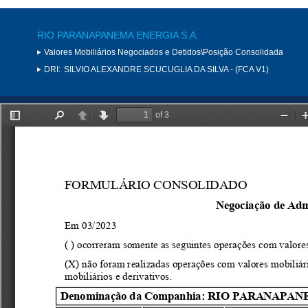
RIO PARANAPANEMA ENERGIA S.A.
Valores Mobiliários Negociados e Detidos\Posição Consolidada
DRI:
SILVIO ALEXANDRE SCUCUGLIA DA SILVA - (FCA V1)