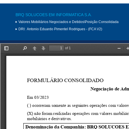
BRQ SOLUCOES EM INFORMATICA S.A.
Valores Mobiliários Negociados e Detidos\Posição Consolidada
DRI:
Antonio Eduardo Pimentel Rodrigues - (FCA V2)