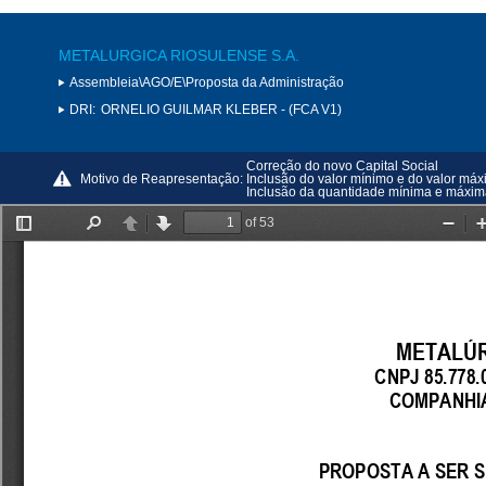
METALURGICA RIOSULENSE S.A.
Assembleia\AGO/E\Proposta da Administração
DRI:
ORNELIO GUILMAR KLEBER - (FCA V1)
Correção do novo Capital Social
Motivo de Reapresentação:
Inclusão do valor mínimo e do valor má
Inclusão da quantidade mínima e máxim