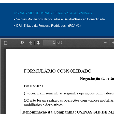
USINAS SID DE MINAS GERAIS S.A.-USIMINAS
Valores Mobiliários Negociados e Detidos\Posição Consolidada
DRI:
Thiago da Fonseca Rodrigues - (FCA V1)