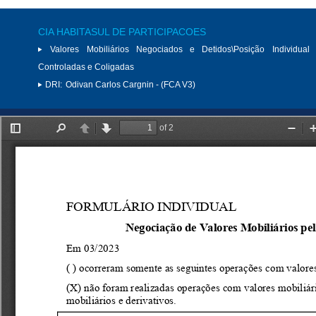
CIA HABITASUL DE PARTICIPACOES
Valores Mobiliários Negociados e Detidos\Posição Individual 
Controladas e Coligadas
DRI:
Odivan Carlos Cargnin - (FCA V3)