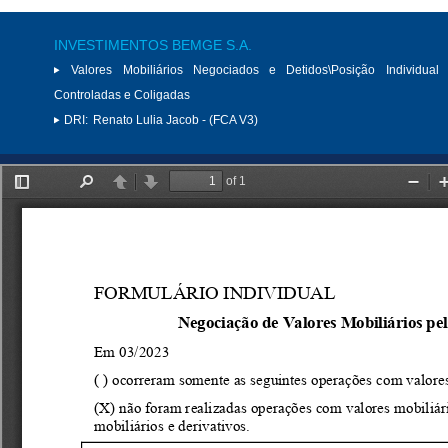
INVESTIMENTOS BEMGE S.A.
Valores Mobiliários Negociados e Detidos\Posição Individual 
Controladas e Coligadas
DRI:
Renato Lulia Jacob - (FCA V3)