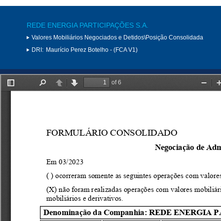
REDE ENERGIA PARTICIPAÇÕES S.A.
Valores Mobiliários Negociados e Detidos\Posição Consolidada
DRI:
Maurício Perez Botelho - (FCA V1)