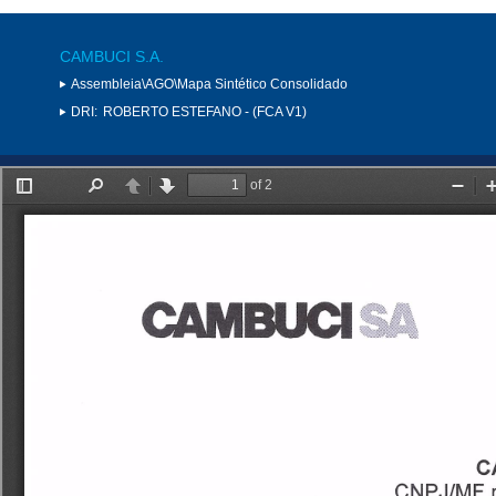
CAMBUCI S.A.
Assembleia\AGO\Mapa Sintético Consolidado
DRI:
ROBERTO ESTEFANO - (FCA V1)