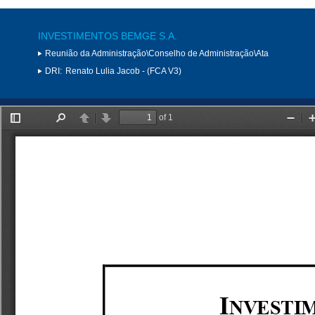
INVESTIMENTOS BEMGE S.A.
Reunião da Administração\Conselho de Administração\Ata
DRI:
Renato Lulia Jacob - (FCA V3)