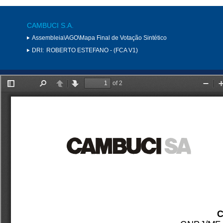
CAMBUCI S.A.
Assembleia\AGO\Mapa Final de Votação Sintético
DRI:
ROBERTO ESTEFANO - (FCA V1)