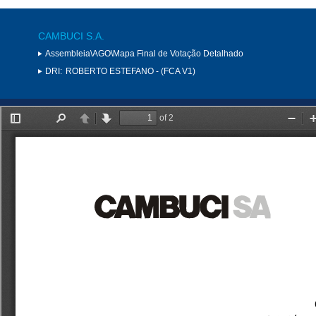
CAMBUCI S.A.
Assembleia\AGO\Mapa Final de Votação Detalhado
DRI:
ROBERTO ESTEFANO - (FCA V1)