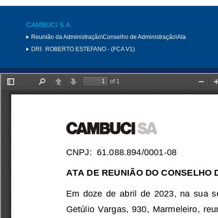
CAMBUCI S.A.
Reunião da Administração\Conselho de Administração\Ata
DRI:
ROBERTO ESTEFANO - (FCA V1)