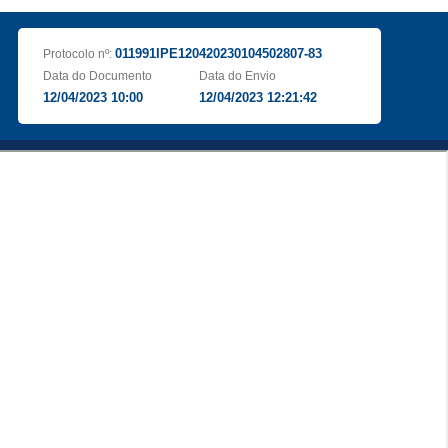
011991IPE120420230104502807-83
Protocolo nº:
Data do Documento
Data do Envio
12/04/2023 10:00
12/04/2023 12:21:42