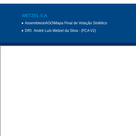
WETZEL S.A.
Assembleia\AGO\Mapa Final de Votação Sintético
DRI:
André Luís Wetzel da Silva - (FCA V2)