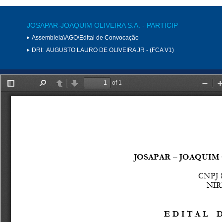
JOSAPAR-JOAQUIM OLIVEIRA S.A. - PARTICIP
Assembleia\AGO\Edital de Convocação
DRI:
AUGUSTO LAURO DE OLIVEIRA JR - (FCA V1)