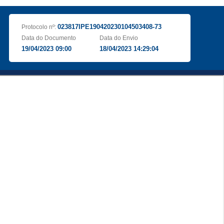
023817IPE190420230104503408-73
Protocolo nº:
Data do Documento
Data do Envio
19/04/2023 09:00
18/04/2023 14:29:04