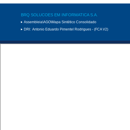
BRQ SOLUCOES EM INFORMATICA S.A.
Assembleia\AGO\Mapa Sintético Consolidado
DRI:
Antonio Eduardo Pimentel Rodrigues - (FCA V2)